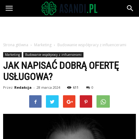
Asandi.pl
Strona główna
Marketing
Budowanie współpracy z influencerami
Marketing
Budowanie współpracy z influencerami
JAK NAPISAĆ DOBRĄ OFERTĘ
USŁUGOWA?
Przez
Redakcja
-
28 marca 2024
611
0