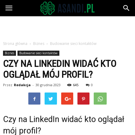
Asandi.pl
Strona główna
Biznes
Budowanie sieci kontaktów
Biznes
Budowanie sieci kontaktów
CZY NA LINKEDIN WIDAĆ KTO
OGLĄDAŁ MÓJ PROFIL?
Przez
Redakcja
-
30 grudnia 2023
645
0
Czy na LinkedIn widać kto oglądał
mój profil?