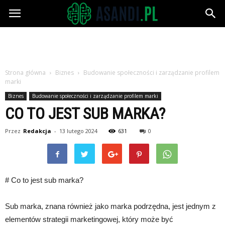
Asandi.pl
Strona główna
Biznes
Budowanie społeczności i zarządzanie profilem
marki
Biznes
Budowanie społeczności i zarządzanie profilem marki
CO TO JEST SUB MARKA?
Przez
Redakcja
-
13 lutego 2024
631
0
# Co to jest sub marka?
Sub marka, znana również jako marka podrzędna, jest jednym z
elementów strategii marketingowej, który może być