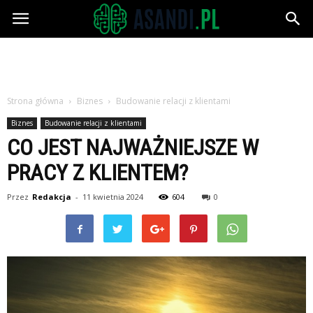
Asandi.pl
Strona główna
Biznes
Budowanie relacji z klientami
Biznes
Budowanie relacji z klientami
CO JEST NAJWAŻNIEJSZE W
PRACY Z KLIENTEM?
Przez
Redakcja
-
11 kwietnia 2024
604
0