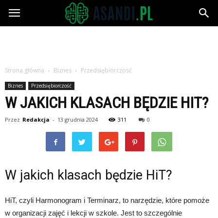
Asandi.pl
Strona główna
Biznes
Przedsiębiorczość
Biznes
Przedsiębiorczość
W JAKICH KLASACH BĘDZIE HIT?
Przez
Redakcja
-
13 grudnia 2024
311
0
W jakich klasach będzie HiT?
HiT, czyli Harmonogram i Terminarz, to narzędzie, które pomoże
w organizacji zajęć i lekcji w szkole. Jest to szczególnie