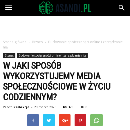
Asandi.pl
Strona główna
Biznes
Budowanie społeczności online i zarządzanie
nią
Biznes
Budowanie społeczności online i zarządzanie nią
W JAKI SPOSÓB
WYKORZYSTUJEMY MEDIA
SPOŁECZNOŚCIOWE W ŻYCIU
CODZIENNYM?
Przez
Redakcja
-
29 marca 2025
328
0