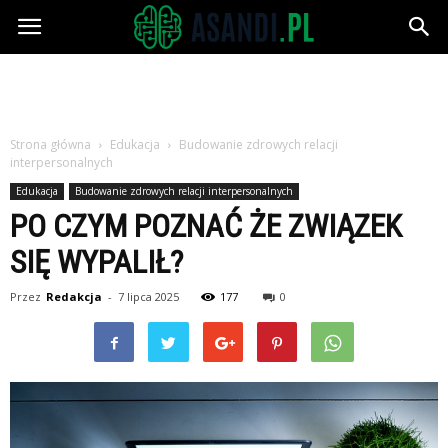
Asandi.pl
Strona główna
Edukacja
Budowanie zdrowych relacji
interpersonalnych
Edukacja
Budowanie zdrowych relacji interpersonalnych
PO CZYM POZNAĆ ŻE ZWIĄZEK
SIĘ WYPALIŁ?
Przez
Redakcja
-
7 lipca 2025
177
0