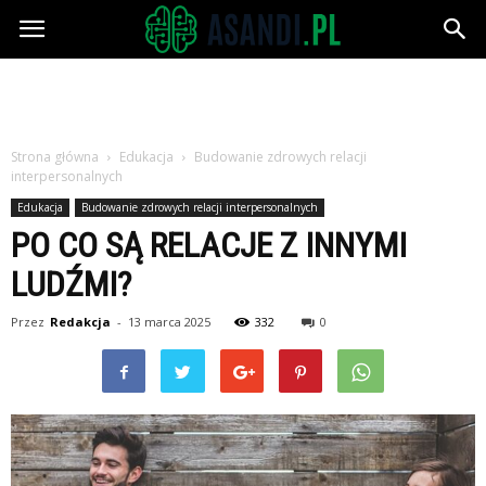
Asandi.pl
Strona główna
Edukacja
Budowanie zdrowych relacji
interpersonalnych
Edukacja
Budowanie zdrowych relacji interpersonalnych
PO CO SĄ RELACJE Z INNYMI
LUDŹMI?
Przez
Redakcja
-
13 marca 2025
332
0