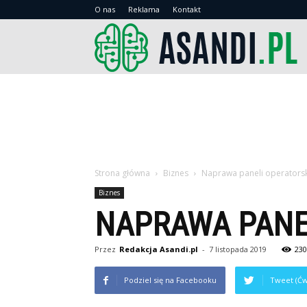
O nas
Reklama
Kontakt
As
Strona główna
Biznes
Naprawa paneli operators
Biznes
NAPRAWA PANE
Przez
Redakcja Asandi.pl
-
7 listopada 2019
230
Podziel się na Facebooku
Tweet (Ćw