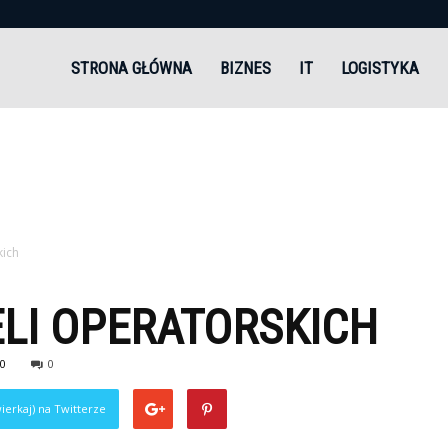
andi.pl
STRONA GŁÓWNA
BIZNES
IT
LOGISTYKA
kich
LI OPERATORSKICH
0
0
ierkaj) na Twitterze