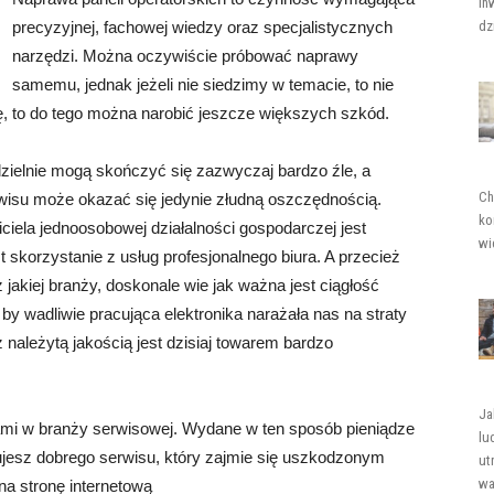
in
precyzyjnej, fachowej wiedzy oraz specjalistycznych
dz
narzędzi. Można oczywiście próbować naprawy
samemu, jednak jeżeli nie siedzimy w temacie, to nie
, to do tego można narobić jeszcze większych szkód.
zielnie mogą skończyć się zazwyczaj bardzo źle, a
Ch
wisu może okazać się jedynie złudną oszczędnością.
ko
ciela jednoosobowej działalności gospodarczej jest
wi
skorzystanie z usług profesjonalnego biura. A przecież
 jakiej branży, doskonale wie jak ważna jest ciągłość
by wadliwie pracująca elektronika narażała nas na straty
należytą jakością jest dzisiaj towarem bardzo
Ja
ami w branży serwisowej. Wydane w ten sposób pieniądze
lu
ujesz dobrego serwisu, który zajmie się uszkodzonym
ut
wa
na stronę internetową