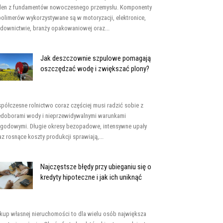
den z fundamentów nowoczesnego przemysłu. Komponenty
polimerów wykorzystywane są w motoryzacji, elektronice,
downictwie, branży opakowaniowej oraz...
Jak deszczownie szpulowe pomagają
oszczędzać wodę i zwiększać plony?
półczesne rolnictwo coraz częściej musi radzić sobie z
edoborami wody i nieprzewidywalnymi warunkami
godowymi. Długie okresy bezopadowe, intensywne upały
az rosnące koszty produkcji sprawiają,...
Najczęstsze błędy przy ubieganiu się o
kredyty hipoteczne i jak ich uniknąć
kup własnej nieruchomości to dla wielu osób największa