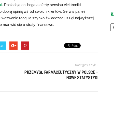
ki
. Posiadają oni bogatą ofertę serwisu elektroniki
dobrą opinią wśród swoich klientów. Serwis paneli
K
żde wezwanie reagują szybko świadcząc usługi najwyższej
Ka
e martwić się o straty finansowe.
ter
Następny artykuł
PRZEMYSŁ FARMACEUTYCZNY W POLSCE –
NOWE STATYSTYKI