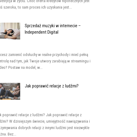
westycja w życiu. Choć oferta kredytów hipotecznych jest
iś szeroka, to sam proces ich uzyskania jest...
Sprzedaż muzyki w internecie –
Independent Digital
cesz zamienić odsłuchy w realne przychody i mieć pełną
ntrolę nad tym, jak Twoje utwory zarabiają w streamingu i
deo? Postaw na model, w...
Jak poprawić relacje z ludźmi?
k poprawić relacje z ludźmi? Jak poprawić relacje z
dźmi? W dzisiejszym świecie, umiejętność nawiązywania i
rzymywania dobrych relacji z innymi ludźmi jest niezwykle
żna. Bez...