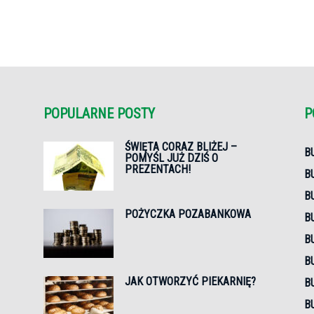
POPULARNE POSTY
P
ŚWIĘTA CORAZ BLIŻEJ –
B
POMYŚL JUŻ DZIŚ O
PREZENTACH!
B
B
POŻYCZKA POZABANKOWA
B
B
B
JAK OTWORZYĆ PIEKARNIĘ?
B
B