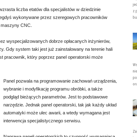
je
rasta liczba etatów dla specjalistów w dziedzinie
z 
 niegdyś wykonywane przez szeregowych pracowników
bu
y i maszyny CNC.
zez wyspecjalizowanych dobrze opłacanych inżynierów,
ży. Gdy system taki jest już zainstalowany na terenie hali
st pracownik, który poprzez panel operatorski może
Ws
ni
po
Panel pozwala na programowanie zachowań urządzenia,
or
wybranie i modyfikację programu obróbki, a także
podgląd bieżących parametrów. Jest to podstawowe
narzędzie. Jednak panel operatorski, tak jak każdy układ
automatyki może ulec awarii, a wtedy wymagana jest
interwencja specjalistycznego serwisu.
Za
Naprawa paneli operatorskich to czynność wymagająca