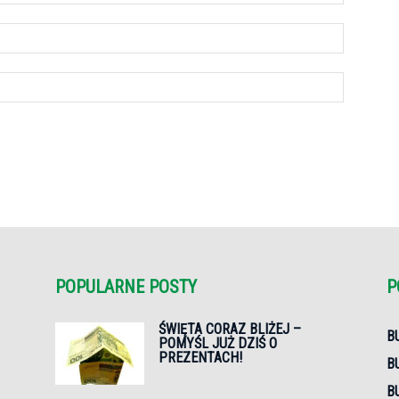
POPULARNE POSTY
P
ŚWIĘTA CORAZ BLIŻEJ –
B
POMYŚL JUŻ DZIŚ O
PREZENTACH!
B
B