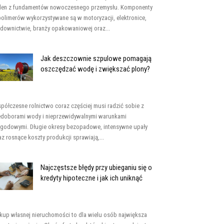
den z fundamentów nowoczesnego przemysłu. Komponenty
polimerów wykorzystywane są w motoryzacji, elektronice,
downictwie, branży opakowaniowej oraz...
Jak deszczownie szpulowe pomagają
oszczędzać wodę i zwiększać plony?
półczesne rolnictwo coraz częściej musi radzić sobie z
edoborami wody i nieprzewidywalnymi warunkami
godowymi. Długie okresy bezopadowe, intensywne upały
az rosnące koszty produkcji sprawiają,...
Najczęstsze błędy przy ubieganiu się o
kredyty hipoteczne i jak ich uniknąć
kup własnej nieruchomości to dla wielu osób największa