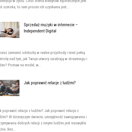
westycja w życiu. Choć oferta kredytów hipotecznych jest
iś szeroka, to sam proces ich uzyskania jest...
Sprzedaż muzyki w internecie –
Independent Digital
cesz zamienić odsłuchy w realne przychody i mieć pełną
ntrolę nad tym, jak Twoje utwory zarabiają w streamingu i
deo? Postaw na model, w...
Jak poprawić relacje z ludźmi?
k poprawić relacje z ludźmi? Jak poprawić relacje z
dźmi? W dzisiejszym świecie, umiejętność nawiązywania i
rzymywania dobrych relacji z innymi ludźmi jest niezwykle
żna. Bez...