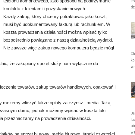
telefonu komórkowego, jako sposobu na podtrzymanie
in
dz
kontaktu z klientami i pozyskanie nowych.
Każdy zakup, który chcemy potraktować jako koszt,
musi być udokumentowany fakturą lub rachunkiem. W
koszta prowadzenia działalności można wpisać tylko
bezpośrednio powiązane z naszą działalnością wydatki.
Nie zawsze więc zakup nowego komputera będzie mógł
Ch
ko
dnić, że zakupiony sprzęt służy nam wyłącznie do
wi
pieczenie towarów, zakup towarów handlowych, opakowań i
y możemy wliczyć także opłaty za czynsz i media. Taką
 własnym domu, jednak możemy wpisać w koszta taki
Ja
nia przeznaczamy na prowadzenie działalności.
lu
ut
wa
datków na sprzęt biurowy, meble biurowe, środki czystości