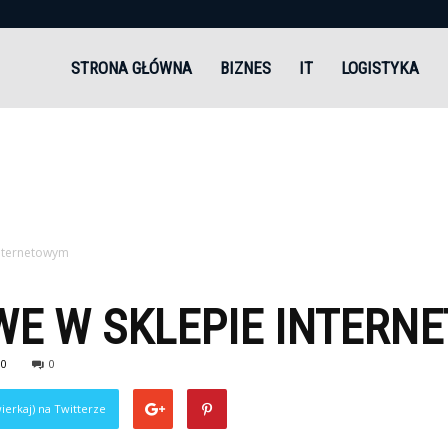
andi.pl
STRONA GŁÓWNA
BIZNES
IT
LOGISTYKA
internetowym
WE W SKLEPIE INTERN
80
0
ierkaj) na Twitterze