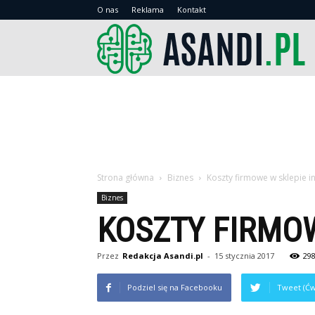
O nas
Reklama
Kontakt
As
Strona główna
Biznes
Koszty firmowe w sklepie 
Biznes
KOSZTY FIRMO
Przez
Redakcja Asandi.pl
-
15 stycznia 2017
29
Podziel się na Facebooku
Tweet (Ćw