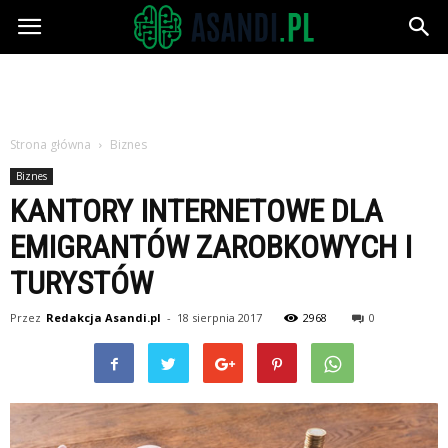
Asandi.pl
Strona główna
Biznes
Biznes
KANTORY INTERNETOWE DLA
EMIGRANTÓW ZAROBKOWYCH I
TURYSTÓW
Przez
Redakcja Asandi.pl
-
18 sierpnia 2017
2968
0