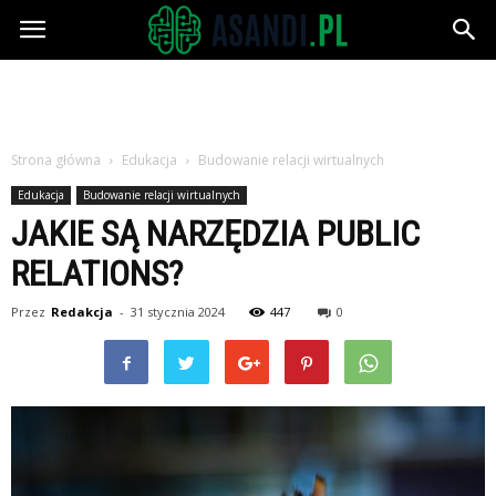
Asandi.pl
Strona główna
Edukacja
Budowanie relacji wirtualnych
Edukacja
Budowanie relacji wirtualnych
JAKIE SĄ NARZĘDZIA PUBLIC
RELATIONS?
Przez
Redakcja
-
31 stycznia 2024
447
0