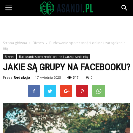
Asandi.pl
Strona główna
Biznes
Budowanie społeczności online i zarządzanie
nią
Biznes
Budowanie społeczności online i zarządzanie nią
JAKIE SĄ GRUPY NA FACEBOOKU?
Przez
Redakcja
-
17 kwietnia 2025
317
0