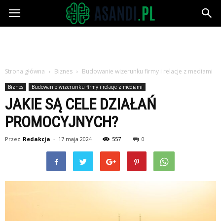
Asandi.pl
Strona główna
Biznes
Budowanie wizerunku firmy i relacje z mediami
Biznes
Budowanie wizerunku firmy i relacje z mediami
JAKIE SĄ CELE DZIAŁAŃ
PROMOCYJNYCH?
Przez
Redakcja
-
17 maja 2024
557
0