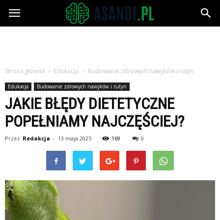
Asandi.pl
Strona główna
Edukacja
Budowanie zdrowych nawyków i rutyn
Edukacja
Budowanie zdrowych nawyków i rutyn
JAKIE BŁĘDY DIETETYCZNE
POPEŁNIAMY NAJCZĘŚCIEJ?
Przez
Redakcja
-
13 maja 2025
169
0