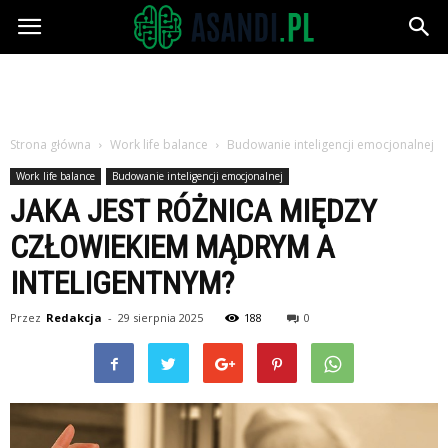
Asandi.pl
Strona główna
Work life balance
Budowanie inteligencji emocjonalnej
Work life balance
Budowanie inteligencji emocjonalnej
JAKA JEST RÓŻNICA MIĘDZY
CZŁOWIEKIEM MĄDRYM A
INTELIGENTNYM?
Przez
Redakcja
-
29 sierpnia 2025
188
0