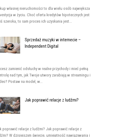
kup własnej nieruchomości to dla wielu osób największa
westycja w życiu. Choć oferta kredytów hipotecznych jest
iś szeroka, to sam proces ich uzyskania jest...
Sprzedaż muzyki w internecie –
Independent Digital
cesz zamienić odsłuchy w realne przychody i mieć pełną
ntrolę nad tym, jak Twoje utwory zarabiają w streamingu i
deo? Postaw na model, w...
Jak poprawić relacje z ludźmi?
k poprawić relacje z ludźmi? Jak poprawić relacje z
dźmi? W dzisiejszym świecie, umiejętność nawiązywania i