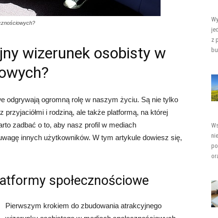
Wy
ecznościowych?
je
z 
jny wizerunek osobisty w
bu
iowych?
 odgrywają ogromną rolę w naszym życiu. Są nie tylko
zyjaciółmi i rodziną, ale także platformą, na której
o zadbać o to, aby nasz profil w mediach
Ws
ni
 uwagę innych użytkowników. W tym artykule dowiesz się,
po
or
latformy społecznościowe
Pierwszym krokiem do zbudowania atrakcyjnego