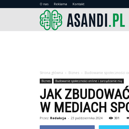
O nas
Reklama
Kontakt
As
Strona główna
Biznes
Budowanie społeczności onl
Biznes
Budowanie społeczności online i zarządzanie nią
JAK ZBUDOWAĆ
W MEDIACH SP
Przez
Redakcja
-
23 października 2024
301