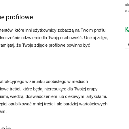
ut
wa
ie profilowe
K
mentów, które inni użytkownicy zobaczą na Twoim profilu.
 jednocześnie odzwierciedla Twoją osobowość. Unikaj zdjęć,
Ka
 Pamiętaj, że Twoje zdjęcie profilowe powinno być
 atrakcyjnego wizerunku osobistego w mediach
owe treści, które będą interesujące dla Twojej grupy
ciami, wiedzą, doświadczeniem lub ciekawymi artykułami.
epiej opublikować mniej treści, ale bardziej wartościowych,
jami.