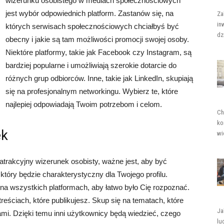
wizerunku osobistego w mediach społecznościowych
jest wybór odpowiednich platform. Zastanów się, na
Za
in
których serwisach społecznościowych chciałbyś być
dz
obecny i jakie są tam możliwości promocji swojej osoby.
Niektóre platformy, takie jak Facebook czy Instagram, są
bardziej popularne i umożliwiają szerokie dotarcie do
różnych grup odbiorców. Inne, takie jak LinkedIn, skupiają
się na profesjonalnym networkingu. Wybierz te, które
najlepiej odpowiadają Twoim potrzebom i celom.
Ch
ko
ek
wi
rakcyjny wizerunek osobisty, ważne jest, aby być
który będzie charakterystyczny dla Twojego profilu.
na wszystkich platformach, aby łatwo było Cię rozpoznać.
eściach, które publikujesz. Skup się na tematach, które
Ja
lami. Dzięki temu inni użytkownicy będą wiedzieć, czego
lu