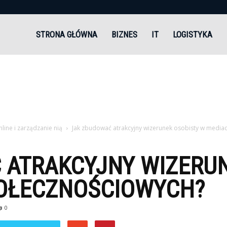
andi.pl
STRONA GŁÓWNA
BIZNES
IT
LOGISTYKA
ine i zarządzanie nią
Jak zbudować atrakcyjny wizerunek osobisty w media
 ATRAKCYJNY WIZERUN
OŁECZNOŚCIOWYCH?
0