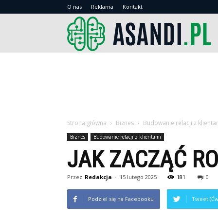
O nas
Reklama
Kontakt
As
Strona główna
Biznes
Budowanie relacji z klienta
Biznes
Budowanie relacji z klientami
JAK ZACZĄĆ R
Przez
Redakcja
-
15 lutego 2025
181
0
Podziel się na Facebooku
Tweet (Ćw