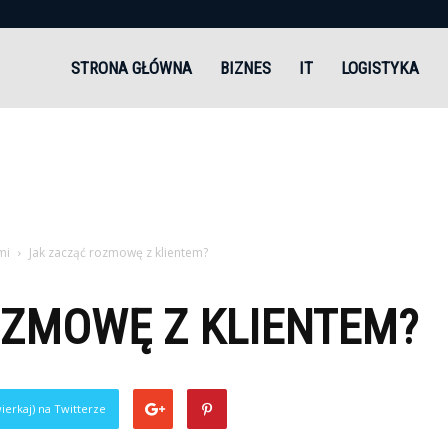
andi.pl
STRONA GŁÓWNA
BIZNES
IT
LOGISTYKA
mi
Jak zacząć rozmowę z klientem?
OZMOWĘ Z KLIENTEM?
ierkaj) na Twitterze