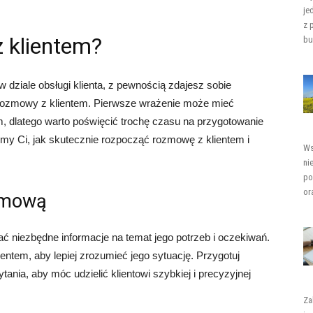
je
z 
 klientem?
bu
 w dziale obsługi klienta, z pewnością zdajesz sobie
 rozmowy z klientem. Pierwsze wrażenie może mieć
em, dlatego warto poświęcić trochę czasu na przygotowanie
my Ci, jak skutecznie rozpocząć rozmowę z klientem i
Ws
ni
po
or
ozmową
ać niezbędne informacje na temat jego potrzeb i oczekiwań.
ientem, aby lepiej zrozumieć jego sytuację. Przygotuj
ania, aby móc udzielić klientowi szybkiej i precyzyjnej
Za