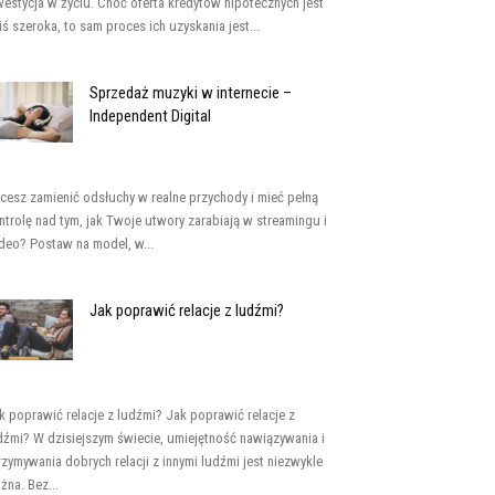
westycja w życiu. Choć oferta kredytów hipotecznych jest
iś szeroka, to sam proces ich uzyskania jest...
Sprzedaż muzyki w internecie –
Independent Digital
cesz zamienić odsłuchy w realne przychody i mieć pełną
ntrolę nad tym, jak Twoje utwory zarabiają w streamingu i
deo? Postaw na model, w...
Jak poprawić relacje z ludźmi?
k poprawić relacje z ludźmi? Jak poprawić relacje z
dźmi? W dzisiejszym świecie, umiejętność nawiązywania i
rzymywania dobrych relacji z innymi ludźmi jest niezwykle
żna. Bez...