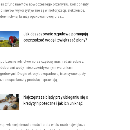
den z fundamentów nowoczesnego przemysłu. Komponenty
polimerów wykorzystywane są w motoryzacji, elektronice,
downictwie, branży opakowaniowej oraz...
Jak deszczownie szpulowe pomagają
oszczędzać wodę i zwiększać plony?
półczesne rolnictwo coraz częściej musi radzić sobie z
edoborami wody i nieprzewidywalnymi warunkami
godowymi. Długie okresy bezopadowe, intensywne upały
az rosnące koszty produkcji sprawiają,...
Najczęstsze błędy przy ubieganiu się o
kredyty hipoteczne i jak ich uniknąć
kup własnej nieruchomości to dla wielu osób największa