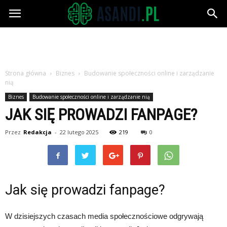
Asandi.pl
Strona główna
Biznes
Budowanie społeczności online i zarządzanie
nią
Biznes
Budowanie społeczności online i zarządzanie nią
JAK SIĘ PROWADZI FANPAGE?
Przez
Redakcja
-
22 lutego 2025
219
0
Jak się prowadzi fanpage?
W dzisiejszych czasach media społecznościowe odgrywają