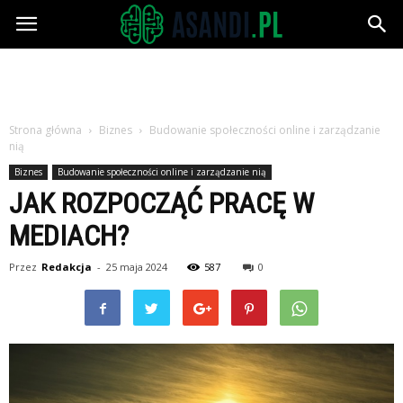
Asandi.pl
Strona główna
Biznes
Budowanie społeczności online i zarządzanie
nią
Biznes
Budowanie społeczności online i zarządzanie nią
JAK ROZPOCZĄĆ PRACĘ W
MEDIACH?
Przez
Redakcja
-
25 maja 2024
587
0