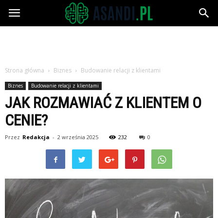
Asandi.pl
Strona główna
Biznes
Budowanie relacji z klientami
Biznes
Budowanie relacji z klientami
JAK ROZMAWIAĆ Z KLIENTEM O
CENIE?
Przez
Redakcja
-
2 września 2025
232
0