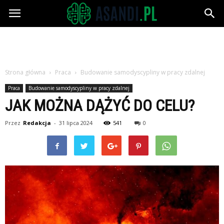
Asandi.pl
Strona główna
Praca
Budowanie samodyscypliny w pracy zdalnej
Praca
Budowanie samodyscypliny w pracy zdalnej
JAK MOŻNA DĄŻYĆ DO CELU?
Przez
Redakcja
-
31 lipca 2024
541
0