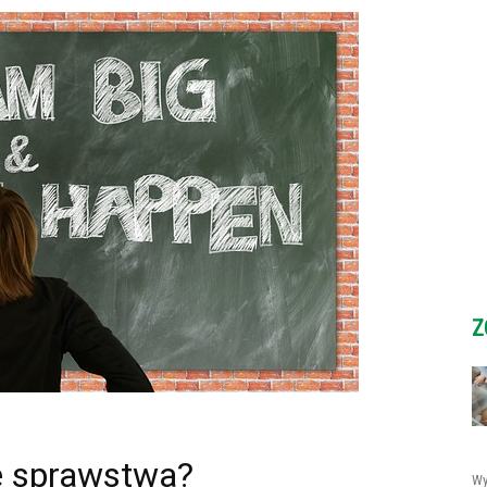
Z
e sprawstwa?
Wy