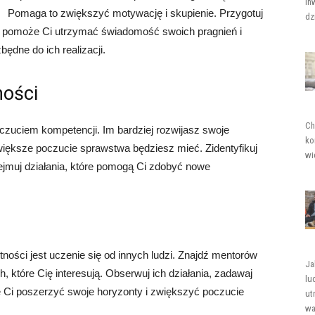
in
Pomaga to zwiększyć motywację i skupienie. Przygotuj
dz
. To pomoże Ci utrzymać świadomość swoich pragnień i
będne do ich realizacji.
ności
Ch
czuciem kompetencji. Im bardziej rozwijasz swoje
ko
większe poczucie sprawstwa będziesz mieć. Zidentyfikuj
wi
dejmuj działania, które pomogą Ci zdobyć nowe
ości jest uczenie się od innych ludzi. Znajdź mentorów
Ja
, które Cię interesują. Obserwuj ich działania, zadawaj
lu
e Ci poszerzyć swoje horyzonty i zwiększyć poczucie
ut
wa