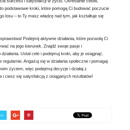
ia sukcesu i satysfakcji w życiu. Określanie celów,
ń to podstawowe kroki, które pomogą Ci budować poczucie
 losu – to Ty masz władzę nad tym, jak kształtuje się
sprawstwa! Podejmij aktywne działania, które pozwolą Ci
wać na jego kierunek. Znajdź swoje pasje i
iałania. Ustal cele i podejmuj kroki, aby je osiągnąć.
e regularnie. Angażuj się w działania społeczne i pomagaj
oim życiem, więc podejmuj decyzje i działaj z
i ciesz się satysfakcją z osiąganych rezultatów!
ter