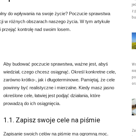
je
z 
dolny do wpływania na swoje życie? Poczucie sprawstwa
bu
kcji w różnych obszarach naszego życia. W tym artykule
 przejąć kontrolę nad swoim losem.
Aby budować poczucie sprawstwa, ważne jest, abyś
Ws
ni
wiedział, czego chcesz osiągnąć. Określ konkretne cele,
po
zarówno krótko-, jak i długoterminowe. Pamiętaj, że cele
or
powinny być realistyczne i mierzalne. Kiedy masz jasno
określone cele, łatwiej jest podjąć działania, które
prowadzą do ich osiągnięcia.
1.1. Zapisz swoje cele na piśmie
Za
Zapisanie swoich celów na piśmie ma ogromną moc.