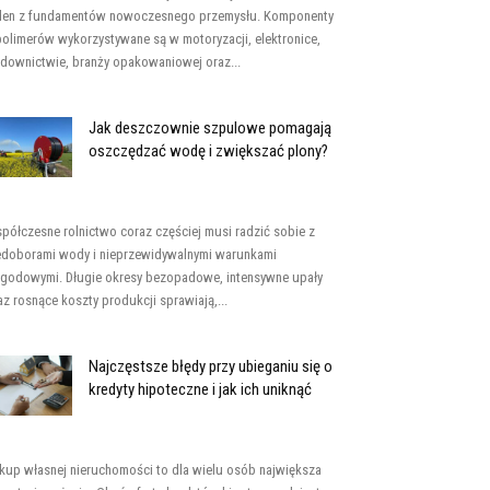
den z fundamentów nowoczesnego przemysłu. Komponenty
polimerów wykorzystywane są w motoryzacji, elektronice,
downictwie, branży opakowaniowej oraz...
Jak deszczownie szpulowe pomagają
oszczędzać wodę i zwiększać plony?
półczesne rolnictwo coraz częściej musi radzić sobie z
edoborami wody i nieprzewidywalnymi warunkami
godowymi. Długie okresy bezopadowe, intensywne upały
az rosnące koszty produkcji sprawiają,...
Najczęstsze błędy przy ubieganiu się o
kredyty hipoteczne i jak ich uniknąć
kup własnej nieruchomości to dla wielu osób największa