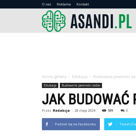
O nas
Reklama
Kontakt
As
Strona główna
Edukacja
Budowanie pewności sie
Edukacja
Budowanie pewności siebie
JAK BUDOWAĆ 
Przez
Redakcja
-
28 maja 2024
599
0
Podziel się na Facebooku
Tweet (Ćw