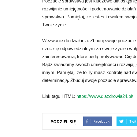
Poczucie sprawstwa jest kluczowe dla osiągnięc
rozwijanie umiejętności i podejmowanie działa
sprawstwa. Pamiętaj, że jesteś kowalem swojego
Twoje życie.
Wezwanie do działania: Zbuduj swoje poczucie 
czuć się odpowiedzialnym za swoje życie i wpły
zainteresowania, które będą motywować Cię do dz
Bądź świadomy swoich umiejętności i rozwijaj j
innym. Pamiętaj, że to Ty masz kontrolę nad sw
determinacją. Zbuduj swoje poczucie sprawstwa 
Link tagu HTML:
https://www.dlazdrowia24.pl/
PODZIEL SIĘ
Facebook
Twit