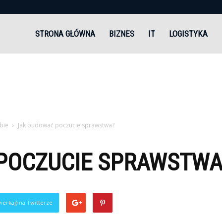
andi.pl
STRONA GŁÓWNA
BIZNES
IT
LOGISTYKA
bie
Jak budować poczucie sprawstwa?
POCZUCIE SPRAWSTWA
ierkaj) na Twitterze