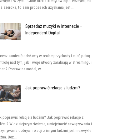
westycja w życiu. Choć oferta kredytów hipotecznych jest
iś szeroka, to sam proces ich uzyskania jest...
Sprzedaż muzyki w internecie –
Independent Digital
cesz zamienić odsłuchy w realne przychody i mieć pełną
ntrolę nad tym, jak Twoje utwory zarabiają w streamingu i
deo? Postaw na model, w...
Jak poprawić relacje z ludźmi?
k poprawić relacje z ludźmi? Jak poprawić relacje z
dźmi? W dzisiejszym świecie, umiejętność nawiązywania i
rzymywania dobrych relacji z innymi ludźmi jest niezwykle
żna. Bez...