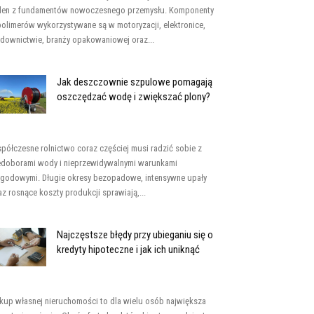
den z fundamentów nowoczesnego przemysłu. Komponenty
polimerów wykorzystywane są w motoryzacji, elektronice,
downictwie, branży opakowaniowej oraz...
Jak deszczownie szpulowe pomagają
oszczędzać wodę i zwiększać plony?
półczesne rolnictwo coraz częściej musi radzić sobie z
edoborami wody i nieprzewidywalnymi warunkami
godowymi. Długie okresy bezopadowe, intensywne upały
az rosnące koszty produkcji sprawiają,...
Najczęstsze błędy przy ubieganiu się o
kredyty hipoteczne i jak ich uniknąć
kup własnej nieruchomości to dla wielu osób największa