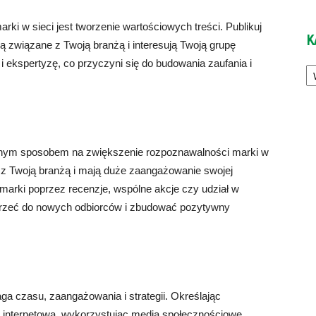
 w sieci jest tworzenie wartościowych treści. Publikuj
K
e są związane z Twoją branżą i interesują Twoją grupę
Ka
 ekspertyzę, co przyczyni się do budowania zaufania i
znym sposobem na zwiększenie rozpoznawalności marki w
i z Twoją branżą i mają duże zaangażowanie swojej
marki poprzez recenzje, wspólne akcje czy udział w
trzeć do nowych odbiorców i zbudować pozytywny
ga czasu, zaangażowania i strategii. Określając
ę internetową, wykorzystując media społecznościowe,