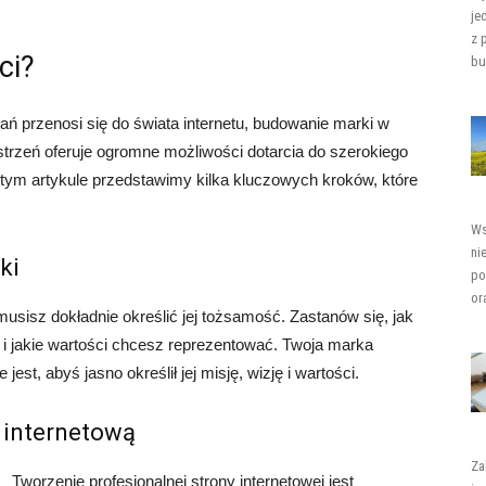
je
z 
ci?
bu
ań przenosi się do świata internetu, budowanie marki w
zestrzeń oferuje ogromne możliwości dotarcia do szerokiego
 tym artykule przedstawimy kilka kluczowych kroków, które
Ws
ni
ki
po
or
usisz dokładnie określić jej tożsamość. Zastanów się, jak
i jakie wartości chcesz reprezentować. Twoja marka
est, abyś jasno określił jej misję, wizję i wartości.
ę internetową
Za
Tworzenie profesjonalnej strony internetowej jest