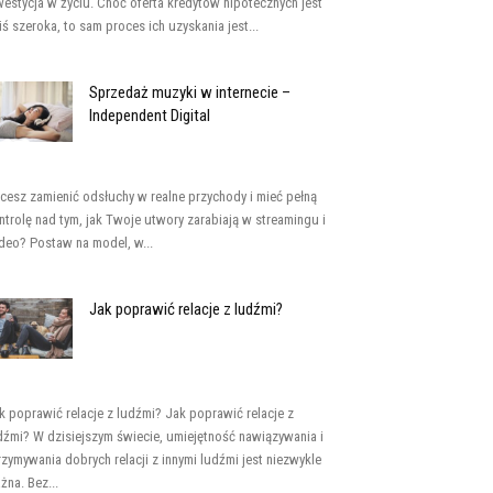
westycja w życiu. Choć oferta kredytów hipotecznych jest
iś szeroka, to sam proces ich uzyskania jest...
Sprzedaż muzyki w internecie –
Independent Digital
cesz zamienić odsłuchy w realne przychody i mieć pełną
ntrolę nad tym, jak Twoje utwory zarabiają w streamingu i
deo? Postaw na model, w...
Jak poprawić relacje z ludźmi?
k poprawić relacje z ludźmi? Jak poprawić relacje z
dźmi? W dzisiejszym świecie, umiejętność nawiązywania i
rzymywania dobrych relacji z innymi ludźmi jest niezwykle
żna. Bez...