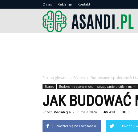
O nas
Reklama
Kontakt
As
Strona główna
Biznes
Budowanie społeczności i 
Biznes
Budowanie społeczności i zarządzanie profilem marki
JAK BUDOWAĆ M
Przez
Redakcja
-
30 maja 2024
418
0
Podziel się na Facebooku
Tweet (Ćw