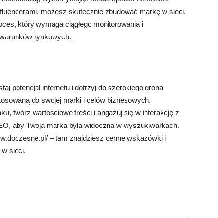
influencerami, możesz skutecznie zbudować markę w sieci.
roces, który wymaga ciągłego monitorowania i
ę warunków rynkowych.
aj potencjał internetu i dotrzyj do szerokiego grona
tosowaną do swojej marki i celów biznesowych.
u, twórz wartościowe treści i angażuj się w interakcję z
 SEO, aby Twoja marka była widoczna w wyszukiwarkach.
www.doczesne.pl/ – tam znajdziesz cenne wskazówki i
w sieci.