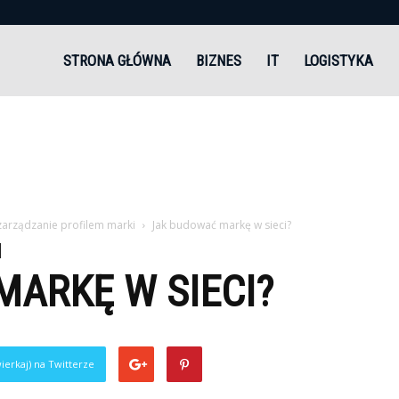
andi.pl
STRONA GŁÓWNA
BIZNES
IT
LOGISTYKA
zarządzanie profilem marki
Jak budować markę w sieci?
ARKĘ W SIECI?
ierkaj) na Twitterze