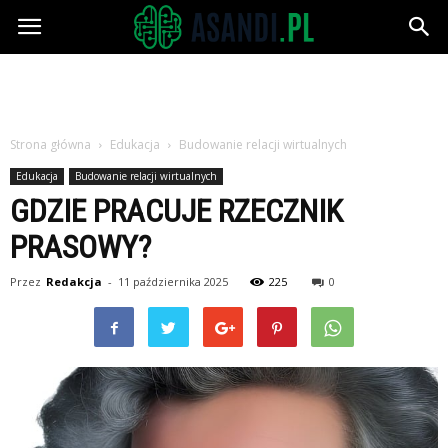
Asandi.pl
Strona główna
Edukacja
Budowanie relacji wirtualnych
Edukacja
Budowanie relacji wirtualnych
GDZIE PRACUJE RZECZNIK
PRASOWY?
Przez
Redakcja
-
11 października 2025
225
0