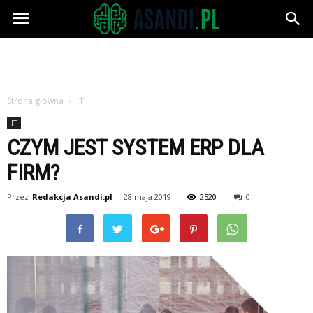
Asandi.pl
Strona główna
IT
IT
CZYM JEST SYSTEM ERP DLA
FIRM?
Przez
Redakcja Asandi.pl
-
28 maja 2019
2520
0