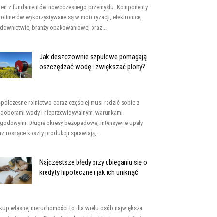
den z fundamentów nowoczesnego przemysłu. Komponenty
polimerów wykorzystywane są w motoryzacji, elektronice,
downictwie, branży opakowaniowej oraz...
Jak deszczownie szpulowe pomagają
oszczędzać wodę i zwiększać plony?
półczesne rolnictwo coraz częściej musi radzić sobie z
edoborami wody i nieprzewidywalnymi warunkami
godowymi. Długie okresy bezopadowe, intensywne upały
az rosnące koszty produkcji sprawiają,...
Najczęstsze błędy przy ubieganiu się o
kredyty hipoteczne i jak ich uniknąć
kup własnej nieruchomości to dla wielu osób największa