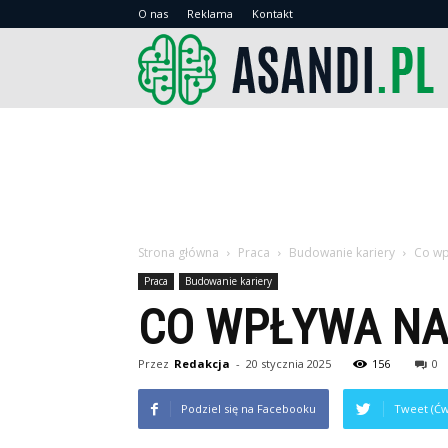
O nas
Reklama
Kontakt
As
Strona główna
Praca
Budowanie kariery
Co wp
Praca
Budowanie kariery
CO WPŁYWA NA
Przez
Redakcja
-
20 stycznia 2025
156
0
Podziel się na Facebooku
Tweet (Ćw