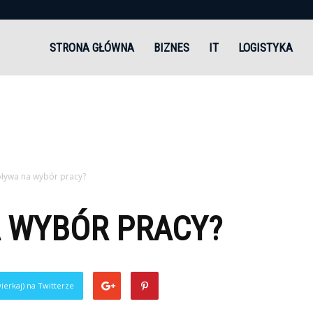
andi.pl
STRONA GŁÓWNA
BIZNES
IT
LOGISTYKA
ływa na wybór pracy?
 WYBÓR PRACY?
ierkaj) na Twitterze