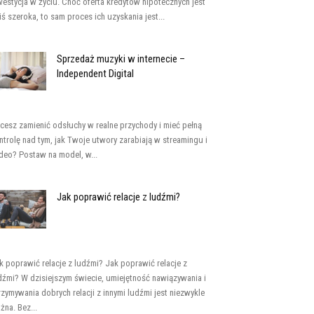
westycja w życiu. Choć oferta kredytów hipotecznych jest
iś szeroka, to sam proces ich uzyskania jest...
Sprzedaż muzyki w internecie –
Independent Digital
cesz zamienić odsłuchy w realne przychody i mieć pełną
ntrolę nad tym, jak Twoje utwory zarabiają w streamingu i
deo? Postaw na model, w...
Jak poprawić relacje z ludźmi?
k poprawić relacje z ludźmi? Jak poprawić relacje z
dźmi? W dzisiejszym świecie, umiejętność nawiązywania i
rzymywania dobrych relacji z innymi ludźmi jest niezwykle
żna. Bez...