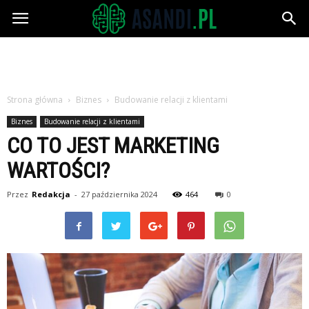
Asandi.pl
Strona główna
Biznes
Budowanie relacji z klientami
Biznes
Budowanie relacji z klientami
CO TO JEST MARKETING
WARTOŚCI?
Przez
Redakcja
-
27 października 2024
464
0