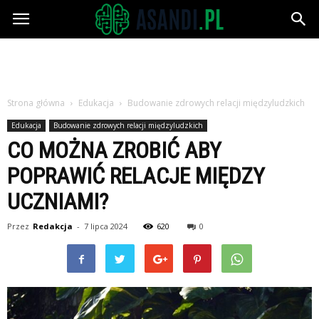
Asandi.pl
Strona główna
Edukacja
Budowanie zdrowych relacji międzyludzkich
Edukacja
Budowanie zdrowych relacji międzyludzkich
CO MOŻNA ZROBIĆ ABY
POPRAWIĆ RELACJE MIĘDZY
UCZNIAMI?
Przez
Redakcja
-
7 lipca 2024
620
0