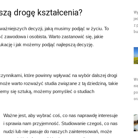
zą drogę kształcenia?
Wy
je
z 
ajważniejszych decyzji, jaką musimy podjąć w życiu. To
bu
ć zawodowa i osobista. Warto zastanowić się, jakie
kację i jak możemy podjąć najlepszą decyzję.
czynnikami, które powinny wpływać na wybór dalszej drogi
Ws
może warto rozważyć studia związane z tą dziedziną, takie
ni
sujemy się sztuką, możemy pomyśleć o studiach
po
or
Ważne jest, aby wybrać coś, co nas naprawdę interesuje
i sprawia nam przyjemność. Studiowanie czegoś, co nas
nudzi lub nie pasuje do naszych zainteresowań, może