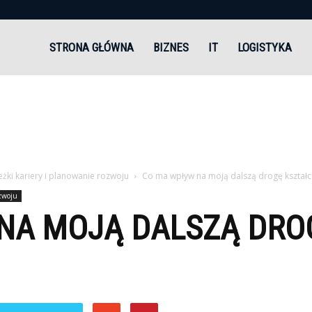
andi.pl
STRONA GŁÓWNA
BIZNES
IT
LOGISTYKA
żki kariery i planowanie rozwoju
Co ma wpływ na moją dalszą drogę kształc
ozwoju
NA MOJĄ DALSZĄ DRO