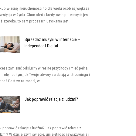
kup własnej nieruchomości to dla wielu osób największa
westycja w życiu. Choć oferta kredytów hipotecznych jest
iś szeroka, to sam proces ich uzyskania jest...
Sprzedaż muzyki w internecie –
Independent Digital
cesz zamienić odsłuchy w realne przychody i mieć pełną
ntrolę nad tym, jak Twoje utwory zarabiają w streamingu i
deo? Postaw na model, w...
Jak poprawić relacje z ludźmi?
k poprawić relacje z ludźmi? Jak poprawić relacje z
dźmi? W dzisiejszym świecie, umiejętność nawiązywania i