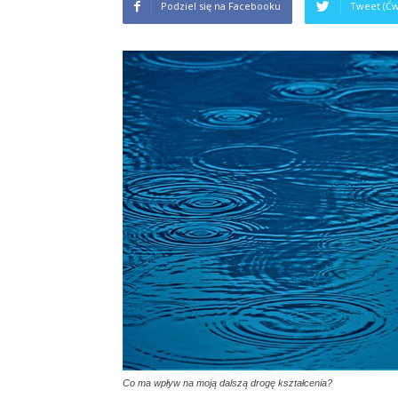
Podziel się na Facebooku
Tweet (Ćw
Co ma wpływ na moją dalszą drogę kształcenia?