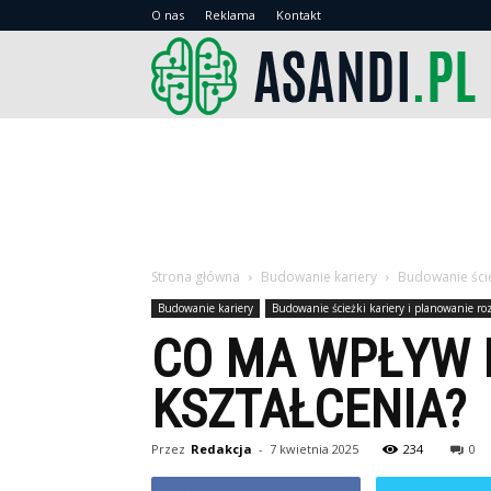
O nas
Reklama
Kontakt
As
Strona główna
Budowanie kariery
Budowanie ście
Budowanie kariery
Budowanie ścieżki kariery i planowanie r
CO MA WPŁYW 
KSZTAŁCENIA?
Przez
Redakcja
-
7 kwietnia 2025
234
0